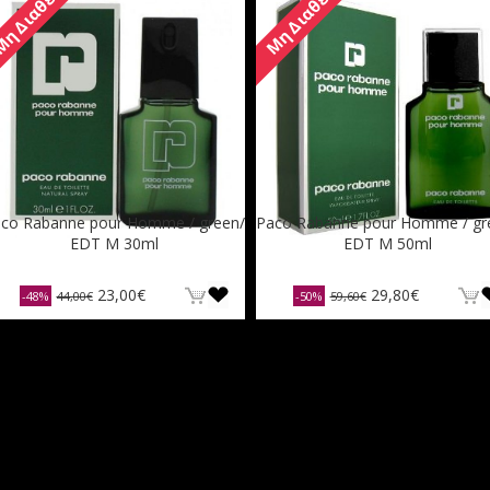
η Διαθέσιμο
Μη Διαθέσιμο
co Rabanne pour Homme / green/
Paco Rabanne pour Homme / gr
EDT M 30ml
EDT M 50ml
23,00€
29,80€
-48%
44,00€
-50%
59,60€