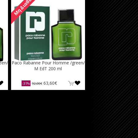
Μη Διαθέσιμο
een/
Paco Rabanne Pour Homme /green/
M EdT 200 ml
63,60€
-31%
92,00€