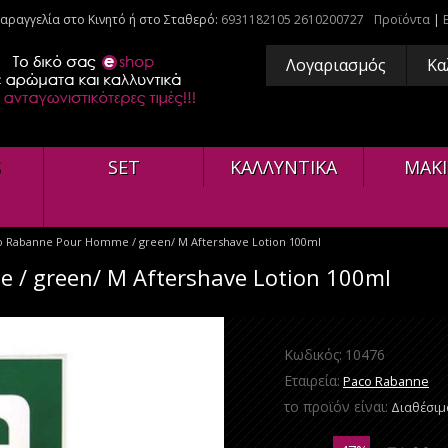
αραγγελία στο Κινητό ή στο Σταθερό:
6931182105
2610200727
Προϊόντα
|
Λογαριασμός
Κα
S
SET
ΚΑΛΛΥΝΤΙΚΑ
ΜΑΚΙ
 Rabanne Pour Homme / green/ M Aftershave Lotion 100ml
/ green/ M Aftershave Lotion 100ml
Κωδικός:
10476
Εταιρεία:
Paco Rabanne
το προϊόν είναι:
Διαθέσιμ