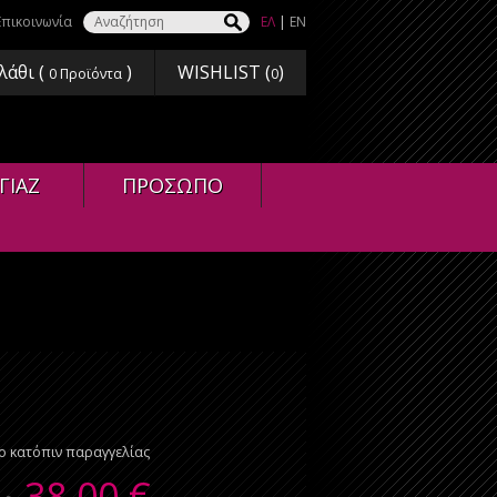
Επικοινωνία
ΕΛ
|
EN
λάθι (
)
WISHLIST (
)
0
Προϊόντα
0
ΓΙΑΖ
ΠΡΟΣΩΠΟ
ο κατόπιν παραγγελίας
38,00
€