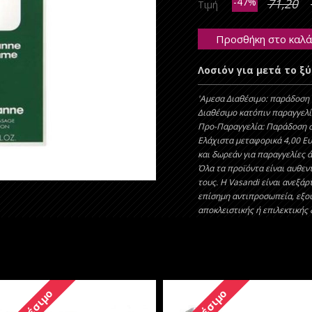
-47%
71,20
Τιμή
Προσθήκη στο καλά
Λοσιόν για μετά το ξύ
'Aμεσα Διαθέσιμο: παράδοση 
Διαθέσιμο κατόπιν παραγγελί
Προ-Παραγγελία: Παράδοση σ
Ελάχιστα μεταφορικά 4,00 Ε
και δωρεάν για παραγγελίες 
Όλα τα προϊόντα είναι αυθεντ
τους. Η Vasandi είναι ανεξάρ
επίσημη αντιπροσωπεία, εξο
αποκλειστικής ή επιλεκτικής