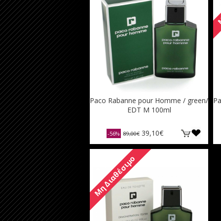
Μ
Paco Rabanne pour Homme / green/
Pa
EDT M 100ml
39,10€
-56%
89,00€
Μη Διαθέσιμο