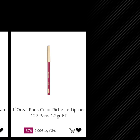
ream
L`Oreal Paris Color Riche Le Lipliner
127 Paris 1.2gr ET
5,70€
-37%
9,00€