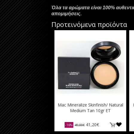
Όλα τα αρώματα είναι 100% αυθεντ
απομιμήσεις.
Προτεινόμενα προϊόντα
Mac Mineralize Skinfinish/ Natural
Medium Tan 10gr ET
41,20€
-16%
49,00€