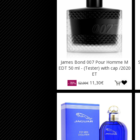
James Bond 007 Pour Homme M
EDT 50 ml - (Tester) with cap /2020
ET
11,30€
-78%
52,00€