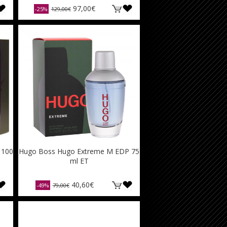
97,00€
-25%
129,00€
 100
Hugo Boss Hugo Extreme M EDP 75
ml ET
40,60€
-49%
79,00€