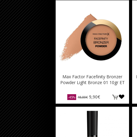
Max Factor Facefinity Bronzer
Powder Light Bronze 01 10gr ET
9,90€
-45%
18,00€