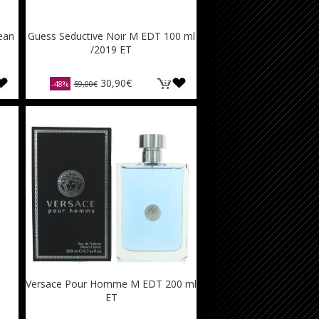
ean
Guess Seductive Noir M EDT 100 ml
/2019 ET
30,90€
-48%
59,00€
Versace Pour Homme M EDT 200 ml
ET