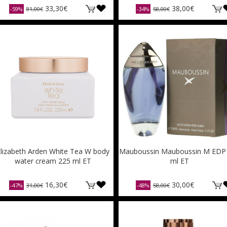
33,30€
38,00€
-59%
81,00€
-34%
58,00€
lizabeth Arden White Tea W body
Mauboussin Mauboussin M EDP
water cream 225 ml ET
ml ET
16,30€
30,00€
-47%
31,00€
-48%
58,00€