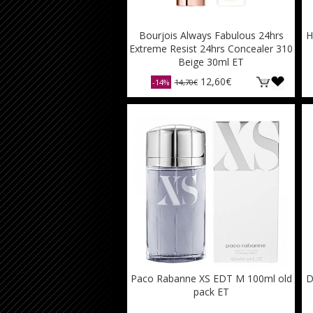
Bourjois Always Fabulous 24hrs
H
Extreme Resist 24hrs Concealer 310
Beige 30ml ET
12,60€
-14%
14,70€
Paco Rabanne XS EDT M 100ml old
D
pack ET