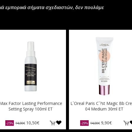
ικά εμπορικά σήματα σχεδιαστών, δεν πουλάμε
Max Factor Lasting Performance
L`Oreal Paris C`?st Magic Bb C
Setting Spray 100ml ET
04 Medium 30ml ET
10,50€
9,90€
-25%
14,00€
-29%
14,00€