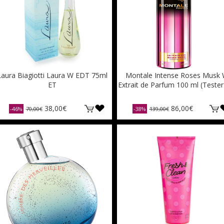
Laura Biagiotti Laura W EDT 75ml
Montale Intense Roses Musk
ΕΤ
Extrait de Parfum 100 ml (Tester
38,00€
86,00€
-46%
70,00€
-38%
139,00€