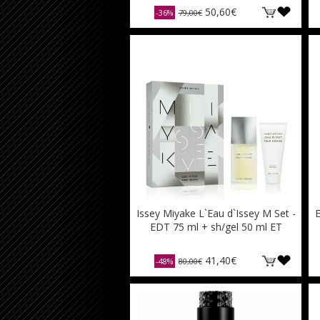
50,60€
-36%
79,00€
Issey Miyake L`Eau d`Issey M Set -
E
EDT 75 ml + sh/gel 50 ml ET
41,40€
-48%
80,00€