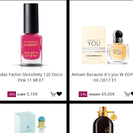
Max Factor Glossfinity 120 Disco
Armani Because It`s you W EDP
Pink 11 Ml ET
ml /2017 ET
5,10€
69,00€
-39%
8,40€
-34%
104,00€