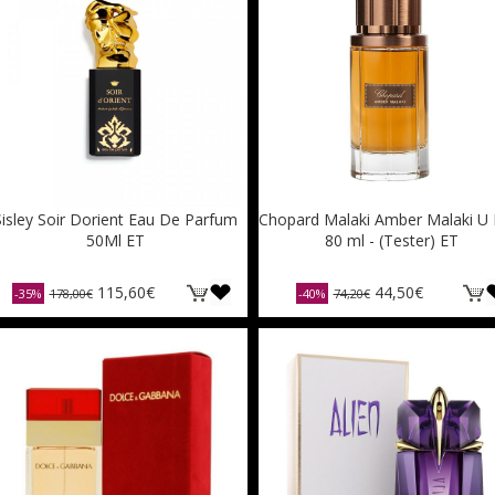
Sisley Soir Dorient Eau De Parfum
Chopard Malaki Amber Malaki U
50Ml ET
80 ml - (Tester) ET
115,60€
44,50€
-35%
178,00€
-40%
74,20€