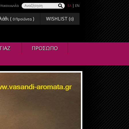
Επικοινωνία
ΕΛ
|
EN
λάθι (
)
WISHLIST (
)
0
Προϊόντα
0
ΓΙΑΖ
ΠΡΟΣΩΠΟ