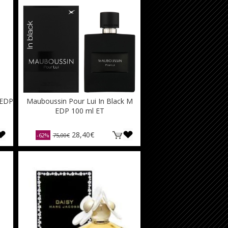
 EDP
Mauboussin Pour Lui In Black M
EDP 100 ml ET
28,40€
-62%
75,00€