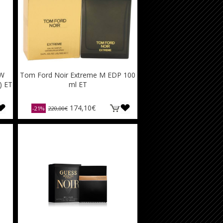
 W
Tom Ford Noir Extreme M EDP 100
) ET
ml ET
174,10€
-21%
220,00€