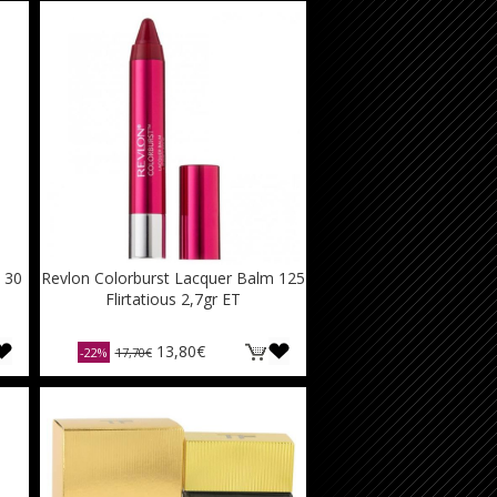
 30
Revlon Colorburst Lacquer Balm 125
Flirtatious 2,7gr ET
13,80€
-22%
17,70€