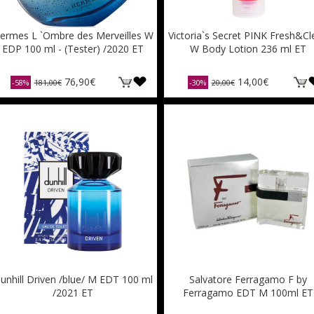
ermes L `Ombre des Merveilles W
Victoria`s Secret PINK Fresh&Cl
EDP 100 ml - (Tester) /2020 ET
W Body Lotion 236 ml ET
76,90€
14,00€
-58%
181,00€
-30%
20,00€
unhill Driven /blue/ M EDT 100 ml
Salvatore Ferragamo F by
/2021 ET
Ferragamo EDT M 100ml ET