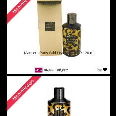
Μη Διαθέσιμο
Mancera Paris Wild Leather U EDP 120 ml
108,80€
-40%
182,00€
Μη Διαθέσιμο