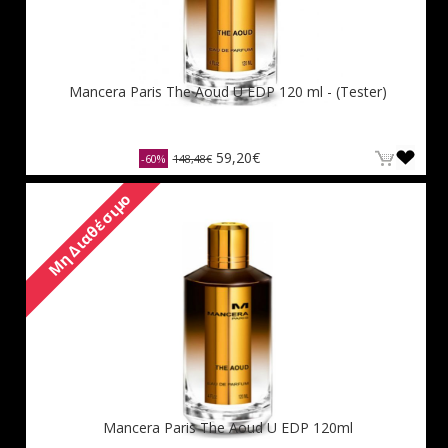
Mancera Paris The Aoud U EDP 120 ml - (Tester)
59,20€
-60%
148,48€
Μη Διαθέσιμο
Mancera Paris The Aoud U EDP 120ml