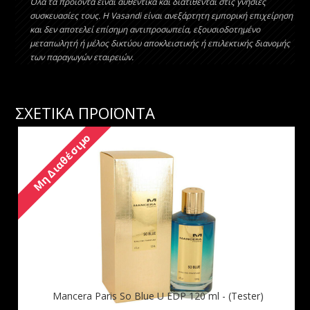
Όλα τα προϊόντα είναι αυθεντικά και διατίθενται στις γνήσιες
συσκευασίες τους. Η Vasandi είναι ανεξάρτητη εμπορική επιχείρηση
και δεν αποτελεί επίσημη αντιπροσωπεία, εξουσιοδοτημένο
μεταπωλητή ή μέλος δικτύου αποκλειστικής ή επιλεκτικής διανομής
των παραγωγών εταιρειών.
ΣΧΕΤΙΚΑ ΠΡΟΪΟΝΤΑ
Μη Διαθέσιμο
Mancera Paris So Blue U EDP 120 ml - (Tester)