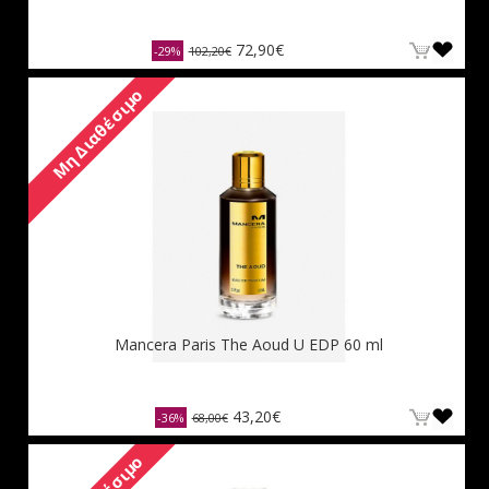
72,90€
-29%
102,20€
Μη Διαθέσιμο
Mancera Paris The Aoud U EDP 60 ml
43,20€
-36%
68,00€