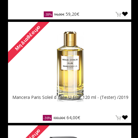
59,20€
-38%
96,00€
Μη Διαθέσιμο
Mancera Paris Soleil d`Italie U EDP 120 ml - (Tester) /2019
64,00€
-36%
100,00€