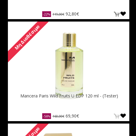
92,80€
-22%
119,00€
Μη Διαθέσιμο
Mancera Paris Wild Fruits U EDP 120 ml - (Tester)
69,90€
-56%
160,00€