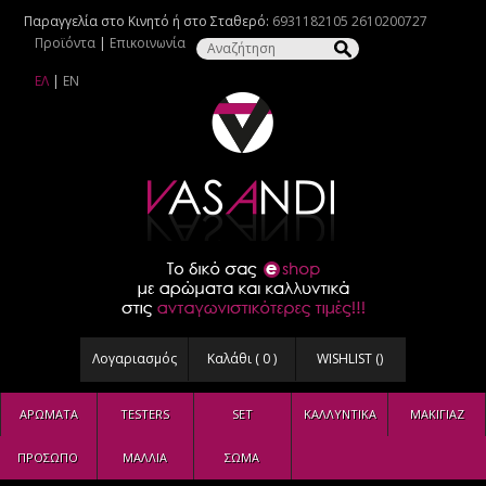
Παραγγελία στο Κινητό ή στο Σταθερό:
6931182105
2610200727
Προϊόντα
|
Επικοινωνία
ΕΛ
|
EN
Λογαριασμός
Καλάθι (
0
)
WISHLIST (
)
ΑΡΩΜΑΤΑ
TESTERS
SET
ΚΑΛΛΥΝΤΙΚΑ
ΜΑΚΙΓΙΑΖ
ΠΡΟΣΩΠΟ
ΜΑΛΛΙΑ
ΣΩΜΑ