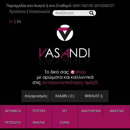
Παραγγελία στο Κινητό ή στο Σταθερό:
6931182105
2610200727
Προϊόντα
|
Επικοινωνία
ΕΛ
|
EN
Λογαριασμός
Καλάθι (
0
)
WISHLIST (
)
ΑΡΩΜΑΤΑ
TESTERS
SET
ΚΑΛΛΥΝΤΙΚΑ
ΜΑΚΙΓΙΑΖ
ΠΡΟΣΩΠΟ
ΜΑΛΛΙΑ
ΣΩΜΑ