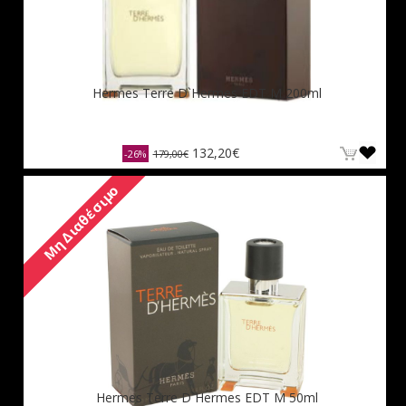
Hermes Terre D`Hermes EDT M 200ml
132,20€
-26%
179,00€
Μη Διαθέσιμο
Hermes Terre D`Hermes EDT M 50ml