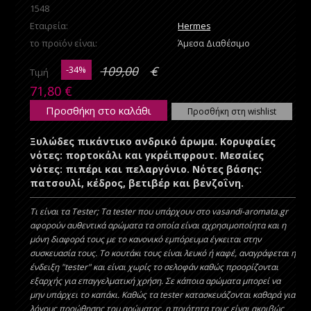
1548
Εταιρεία:
Hermes
το προϊόν είναι:
Άμεσα Διαθέσιμο
-34%
109,00
€
Τιμή
71,80
€
Προσθήκη στο καλάθι
Προσθήκη στη wishlist
Ξυλώδες πικάντικο ανδρικό άρωμα. Κορυφαίες
νότες: πορτοκάλι και γκρέιπφρουτ. Μεσαίες
νότες: πιπέρι και πελαργόνιο. Νότες βάσης:
πατσουλί, κέδρος, βετιβέρ και βενζοΐνη.
Τι είναι τα Tester; Τα tester που υπάρχουν στο vasandi-aromata.gr
αφορούν αυθεντικά αρώματα τα οποία είναι αχρησιμοποίητα και η
μόνη διαφορά τους με το κανονικό εμπόρευμα έγκειται στην
συσκευασία τους. Το κουτάκι τους είναι λευκό ή καφέ, αναγράφεται η
ένδειξη "tester" και είναι χωρίς το σελοφάν καθώς προορίζονται
εξαρχής για επαγγελματική χρήση. Σε κάποια αρώματα μπορεί να
μην υπάρχει το καπάκι. Kαθώς τα tester κατασκευάζονται καθαρά για
λόγους προώθησης του αρώματος, η ποιότητα τους είναι ακριβώς