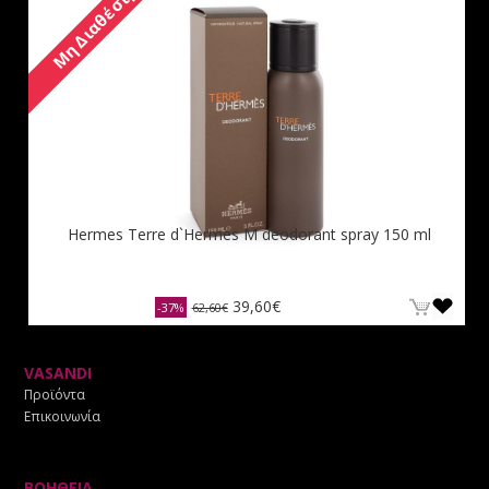
Μη Διαθέσιμο
Hermes Terre d`Hermes M deodorant spray 150 ml
39,60€
-37%
62,60€
VASANDI
Προϊόντα
Επικοινωνία
ΒΟΗΘΕΙΑ