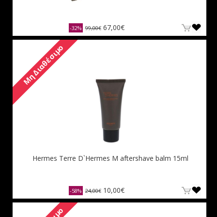
67,00€
-32%
99,00€
Μη Διαθέσιμο
Hermes Terre D`Hermes M aftershave balm 15ml
10,00€
-58%
24,00€