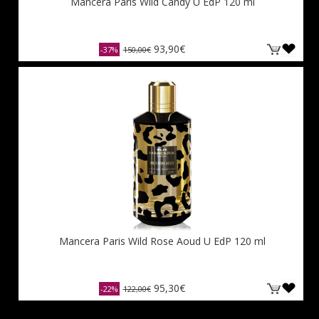
Mancera Paris Wild Candy U EdP 120 ml
93,90€
-37%
150,00€
Mancera Paris Wild Rose Aoud U EdP 120 ml
95,30€
-22%
122,00€