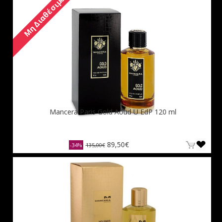
Μη Διαθέσιμο
Mancera Paris Gold Aoud U EdP 120 ml
89,50€
-34%
135,00€