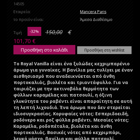
14505
Εταιρεία:
Mancera Paris
το προϊόν είναι:
Άμεσα Διαθέσιμο
-32%
150,00
€
Τιμή
101,70
€
Προσθήκη στο καλάθι
Προσθήκη στη wishlist
Το Royal Vanilla είναι ένα ξυλώδες κεχριμπαρένιο
άρωμα για γυναίκες. Η βανίλια μας τυλίγει με έναν
αισθησιασμό που αναδεικνύεται από άνθη
πορτοκαλιάς, βιολέτα και τριαντάφυλλο. Για να
ταιριάζει με την ακτινοβόλα θερμότητα των
φύλλων καραμέλας και πατσουλί, η όξινη
γλυκύτητα του ραβέντι είναι απαραίτητη σε αυτή
τη λεπτή λιχουδιά. Ένα άρωμα που δεν στερείται
ιδιοσυγκρασίας. Κορυφαίες νότες: Εσπεριδοειδή,
ροδόνερο και ροζ φύλλα ραβέντι. Μεσαίες νότες:
Καραμέλα, ροδοπέταλα, βιολέτα και άνθη
πορτοκαλιάς. Βασικές νότες από κεχριμπάρι,
λευκό μόσχο, βανίλια και φύλλα πατσουλί.