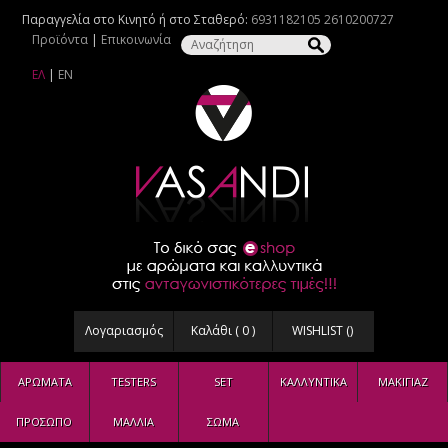
Παραγγελία στο Κινητό ή στο Σταθερό:
6931182105
2610200727
Προϊόντα
|
Επικοινωνία
ΕΛ
|
EN
Λογαριασμός
Καλάθι (
0
)
WISHLIST (
)
ΑΡΩΜΑΤΑ
TESTERS
SET
ΚΑΛΛΥΝΤΙΚΑ
ΜΑΚΙΓΙΑΖ
ΠΡΟΣΩΠΟ
ΜΑΛΛΙΑ
ΣΩΜΑ