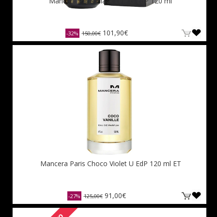
Mancera Paris Black Line U EdP 120 ml
101,90€
-32%
150,00€
Mancera Paris Choco Violet U EdP 120 ml ET
91,00€
-27%
125,00€