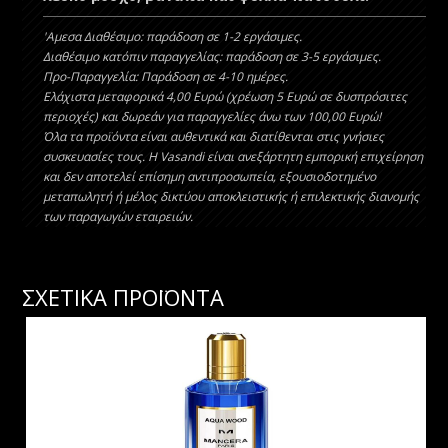
'Aμεσα Διαθέσιμο: παράδοση σε 1-2 εργάσιμες.
Διαθέσιμο κατόπιν παραγγελίας: παράδοση σε 3-5 εργάσιμες.
Προ-Παραγγελία: Παράδοση σε 4-10 ημέρες.
Ελάχιστα μεταφορικά 4,00 Ευρώ (χρέωση 5 Ευρώ σε δυσπρόσιτες
περιοχές) και δωρεάν για παραγγελίες άνω των 100,00 Ευρώ!
Όλα τα προϊόντα είναι αυθεντικά και διατίθενται στις γνήσιες
συσκευασίες τους. Η Vasandi είναι ανεξάρτητη εμπορική επιχείρηση
και δεν αποτελεί επίσημη αντιπροσωπεία, εξουσιοδοτημένο
μεταπωλητή ή μέλος δικτύου αποκλειστικής ή επιλεκτικής διανομής
των παραγωγών εταιρειών.
ΣΧΕΤΙΚΑ ΠΡΟΪΟΝΤΑ