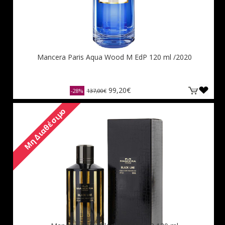
Mancera Paris Aqua Wood M EdP 120 ml /2020
99,20€
-28%
137,00€
Μη Διαθέσιμο