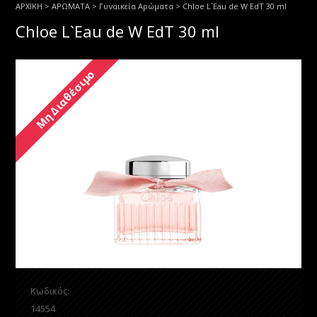
ΑΡΧΙΚΗ
>
ΑΡΩΜΑΤΑ
>
Γυναικεία Αρώματα
> Chloe L`Eau de W EdT 30 ml
Chloe L`Eau de W EdT 30 ml
Μη Διαθέσιμο
Κωδικός:
14554