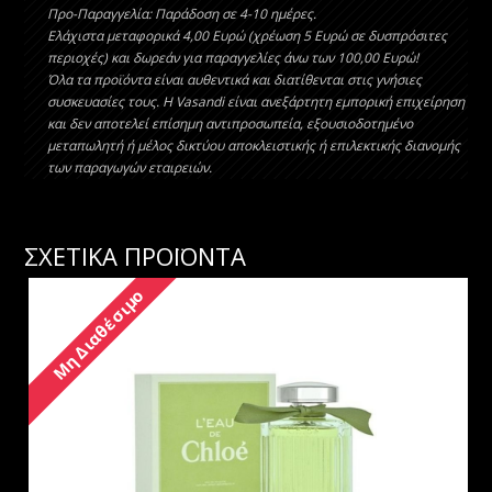
Προ-Παραγγελία: Παράδοση σε 4-10 ημέρες.
Ελάχιστα μεταφορικά 4,00 Ευρώ (χρέωση 5 Ευρώ σε δυσπρόσιτες
περιοχές) και δωρεάν για παραγγελίες άνω των 100,00 Ευρώ!
Όλα τα προϊόντα είναι αυθεντικά και διατίθενται στις γνήσιες
συσκευασίες τους. Η Vasandi είναι ανεξάρτητη εμπορική επιχείρηση
και δεν αποτελεί επίσημη αντιπροσωπεία, εξουσιοδοτημένο
μεταπωλητή ή μέλος δικτύου αποκλειστικής ή επιλεκτικής διανομής
των παραγωγών εταιρειών.
ΣΧΕΤΙΚΑ ΠΡΟΪΟΝΤΑ
Μη Διαθέσιμο