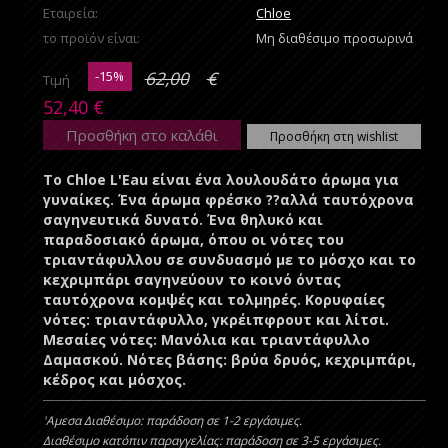
Εταιρεία:
Chloe
το προϊόν είναι:
Μη διαθέσιμο προσωρινά
-15%
62,00
€
Τιμή
52,40
€
Προσθήκη στο καλάθι
Προσθήκη στη wishlist
Το Chloe L'Eau είναι ένα λουλουδάτο άρωμα για
γυναίκες. Ένα άρωμα φρέσκο ??αλλά ταυτόχρονα
σαγηνευτικά δυνατό. Ένα θηλυκό και
παραδοσιακό άρωμα, όπου οι νότες του
τριαντάφυλλου σε συνδυασμό με το μόσχο και το
κεχριμπάρι σαγηνεύουν το κοινό όντας
ταυτόχρονα κομψές και τολμηρές. Κορυφαίες
νότες: τριαντάφυλλο, γκρέιπφρουτ και λίτσι.
Μεσαίες νότες: Μανόλια και τριαντάφυλλο
Δαμασκού. Νότες βάσης: βρύα δρυός, κεχριμπάρι,
κέδρος και μόσχος.
'Aμεσα Διαθέσιμο: παράδοση σε 1-2 εργάσιμες.
Διαθέσιμο κατόπιν παραγγελίας: παράδοση σε 3-5 εργάσιμες.