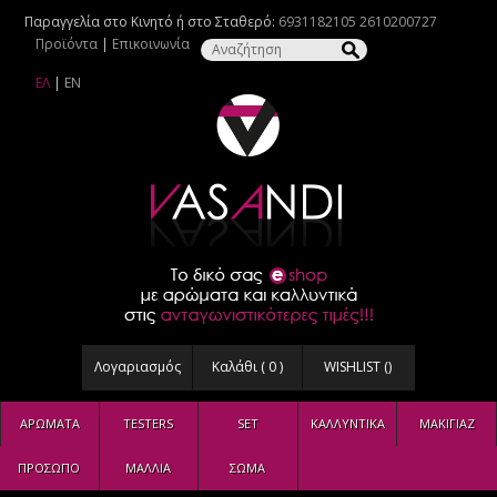
Παραγγελία στο Κινητό ή στο Σταθερό:
6931182105
2610200727
Προϊόντα
|
Επικοινωνία
ΕΛ
|
EN
Λογαριασμός
Καλάθι (
0
)
WISHLIST (
)
ΑΡΩΜΑΤΑ
TESTERS
SET
ΚΑΛΛΥΝΤΙΚΑ
ΜΑΚΙΓΙΑΖ
ΠΡΟΣΩΠΟ
ΜΑΛΛΙΑ
ΣΩΜΑ