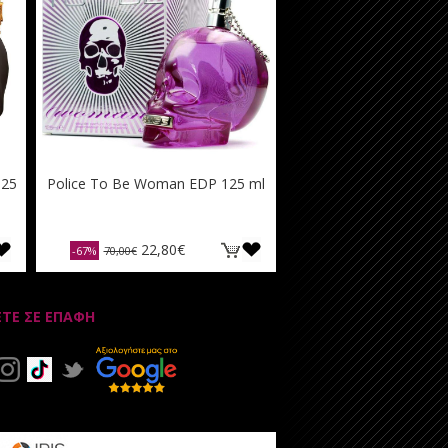
125
Police To Be Woman EDP 125 ml
22,80€
-67%
70,00€
ΕΤΕ ΣΕ ΕΠΑΦΗ