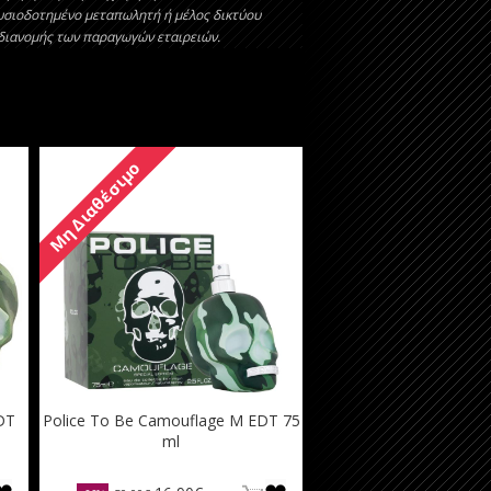
υσιοδοτημένο μεταπωλητή ή μέλος δικτύου
 διανομής των παραγωγών εταιρειών.
Μη Διαθέσιμο
DT
Police To Be Camouflage M EDT 75
ml