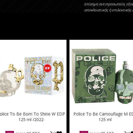
επίσημη αντιπροσωπεία, εξο
αποκλειστικής ή επιλεκτικής
olice To Be Born To Shine W EDP
Police To Be Camouflage M E
125 ml /2022
125 ml