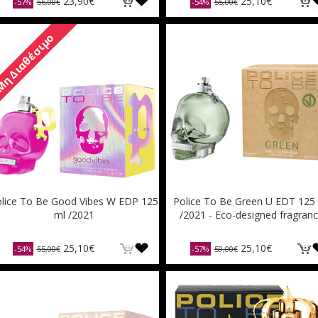
23,90€
25,10€
-57%
56,00€
-54%
55,00€
η Διαθέσιμο
lice To Be Good Vibes W EDP 125
Police To Be Green U EDT 125
ml /2021
/2021 - Eco-designed fragran
25,10€
25,10€
-54%
55,00€
-57%
59,00€