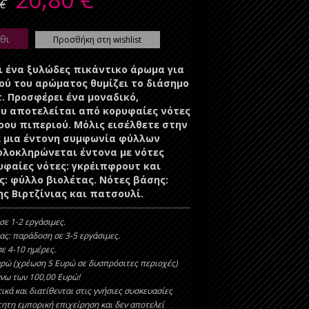
€
θι
Προσθήκη στη wishlist
αι ένα ξυλώδες πικάντικο άρωμα για
ού του αρώματος θυμίζει το διάσημο
. Προσφέρει ένα μοναδικό,
υ αποτελείται από κορυφαίες νότες
ρου πιπεριού. Μόλις εισέλθετε στην
τε μια έντονη συμφωνία φύλλων
 ολοκληρώνεται έντονα με νότες
υφαίες νότες: γκρέιπφρουτ και
ς: φύλλο βιολέτας. Νότες βάσης:
ης Βιρτζίνιας και πατσουλί.
σε 1-2 εργάσιμες.
ας: παράδοση σε 3-5 εργάσιμες.
ε 4-10 ημέρες.
υρώ (χρέωση 5 Ευρώ σε δυσπρόσιτες περιοχές)
άνω των 100,00 Ευρώ!
ικά και διατίθενται στις γνήσιες συσκευασίες
τητη εμπορική επιχείρηση και δεν αποτελεί