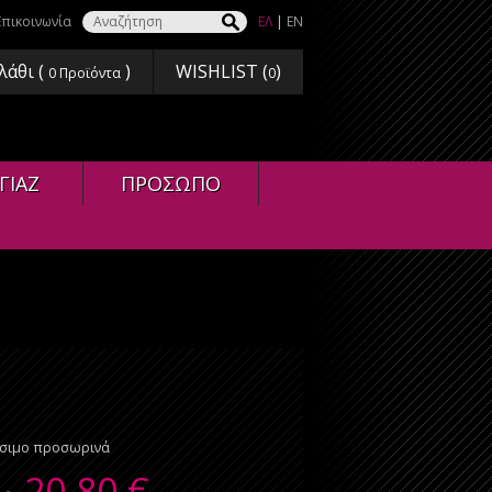
Επικοινωνία
ΕΛ
|
EN
λάθι (
)
WISHLIST (
)
0
Προϊόντα
0
ΓΙΑΖ
ΠΡΟΣΩΠΟ
έσιμο προσωρινά
20,80
€