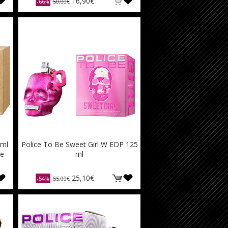
16,90€
-66%
50,00€
 ml
Police To Be Sweet Girl W EDP 125
ce
ml
25,10€
-54%
55,00€