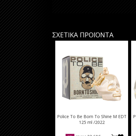
ΣΧΕΤΙΚΑ ΠΡΟΪΟΝΤΑ
Police To Be Born To Shine M EDT
P
125 ml /2022