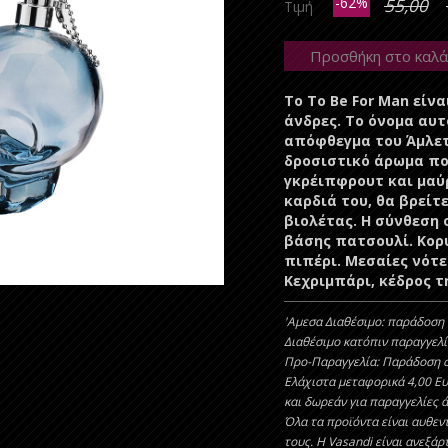
-62%
55,00
Τιμή
Προσθήκη στο καλά
Το To Be For Man είν
άνδρες. Το όνομα αυτ
απόφθεγμα του Άμλετ
δροσιστικό άρωμα πο
γκρέιπφρουτ και μαύ
καρδιά του, θα βρεί
βιολέτας. Η σύνθεση
βάσης πατσουλί. Κορ
πιπέρι. Μεσαίες νότε
Κεχριμπάρι, κέδρος τ
'Aμεσα Διαθέσιμο: παράδοση 
Διαθέσιμο κατόπιν παραγγελί
Προ-Παραγγελία: Παράδοση σ
Ελάχιστα μεταφορικά 4,00 Ε
και δωρεάν για παραγγελίες 
Όλα τα προϊόντα είναι αυθεντ
τους. Η Vasandi είναι ανεξάρ