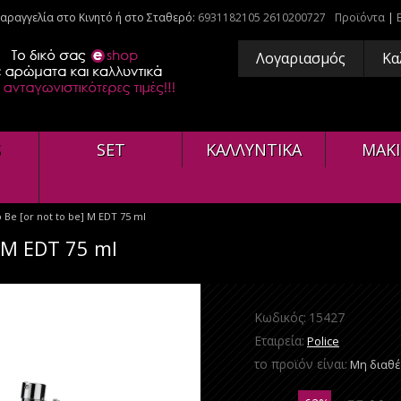
αραγγελία στο Κινητό ή στο Σταθερό:
6931182105
2610200727
Προϊόντα
|
Λογαριασμός
Κα
S
SET
ΚΑΛΛΥΝΤΙΚΑ
ΜΑΚΙ
 Be [or not to be] M EDT 75 ml
] M EDT 75 ml
Κωδικός:
15427
Εταιρεία:
Police
το προϊόν είναι:
Μη διαθ