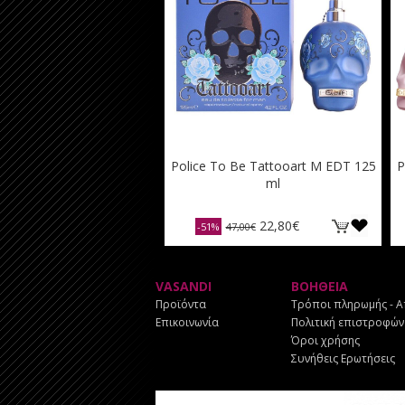
Police To Be Tattooart M EDT 125
P
ml
22,80€
-51%
47,00€
VASANDI
ΒΟΗΘΕΙΑ
Προϊόντα
Τρόποι πληρωμής - 
Επικοινωνία
Πολιτική επιστροφών
Όροι χρήσης
Συνήθεις Ερωτήσεις