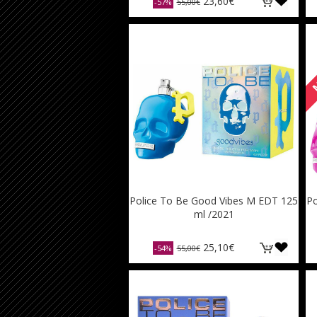
23,60€
-57%
55,00€
Μ
Police To Be Good Vibes M EDT 125
Po
ml /2021
25,10€
-54%
55,00€