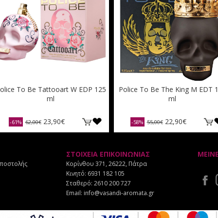
olice To Be Tattooart W EDP 125
Police To Be The King M EDT 
ml
ml
23,90€
22,90€
-61%
62,00€
-58%
55,00€
ΣΤΟΙΧΕΙΑ ΕΠΙΚΟΙΝΩΝΙΑΣ
ΜΕΙΝ
Αποστολής
Κορίνθου 371, 26222, Πάτρα
Κινητό:
6931 182 105
Σταθερό:
2610 200 727
Email:
info@vasandi-aromata.gr