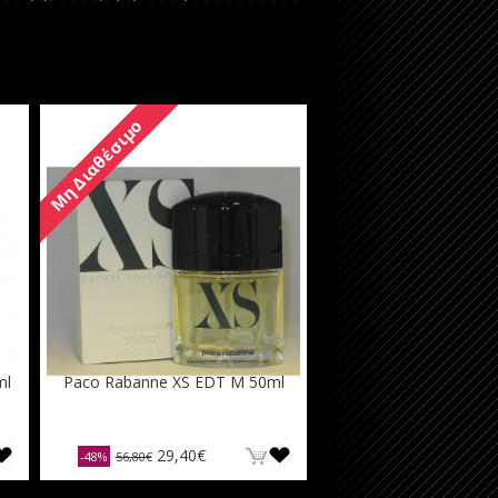
Μη Διαθέσιμο
ml
Paco Rabanne XS EDT M 50ml
29,40€
-48%
56,80€