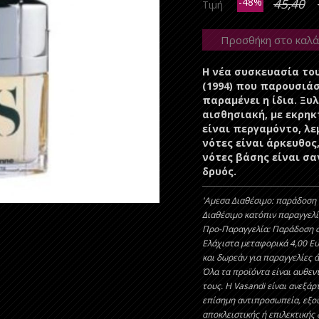
-48%
45,40
Τιμή
Προσθήκη στο καλά
Η νέα συσκευασία το
(1994) που παρουσιάσ
παραμένει η ίδια. Ξυ
αισθησιακή, με εκρηκ
είναι περγαμόντο, λεμ
νότες είναι άρκευθος,
νότες βάσης είναι σ
δρυός.
'Aμεσα Διαθέσιμο: παράδοση 
Διαθέσιμο κατόπιν παραγγελί
Προ-Παραγγελία: Παράδοση σ
Ελάχιστα μεταφορικά 4,00 Ε
και δωρεάν για παραγγελίες 
Όλα τα προϊόντα είναι αυθεντ
τους. Η Vasandi είναι ανεξάρ
επίσημη αντιπροσωπεία, εξο
αποκλειστικής ή επιλεκτικής