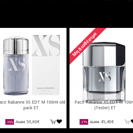
Μη Διαθέσιμο
aco Rabanne XS EDT M 100ml old
Paco Rabanne XS EDT M 100
pack ET
(Tester) ET
50,60€
45,40€
-36%
79,00€
-37%
72,00€