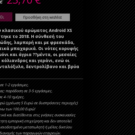
€
θι
Προσθήκη στη wishlist
υ κλασικού αρώματος Android XS
τηκε το 2018. Η σύνθεσή του
λώδης, λαμπερή και με φρεσκάδα,
τικά μπαχαρικά. Οι νότες κορυφής
όνι και άγρια ??μέντα, οι μεσαίες
 κόλιανδρος και γεράνι, ενώ οι
ανταλόξυλο, δεντρολίβανο και βρύα
σε 1-2 εργάσιμες.
ας: παράδοση σε 3-5 εργάσιμες.
ε 4-10 ημέρες.
υρώ (χρέωση 5 Ευρώ σε δυσπρόσιτες περιοχές)
άνω των 100,00 Ευρώ!
ικά και διατίθενται στις γνήσιες συσκευασίες
τητη εμπορική επιχείρηση και δεν αποτελεί
υσιοδοτημένο μεταπωλητή ή μέλος δικτύου
 διανομής των παραγωγών εταιρειών.