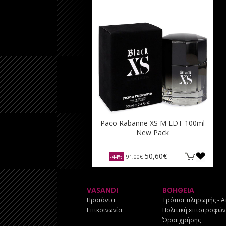
Paco Rabanne XS M EDT 100ml
New Pack
50,60€
-44%
91,00€
VASANDI
ΒΟΗΘΕΙΑ
Προϊόντα
Τρόποι πληρωμής - 
Επικοινωνία
Πολιτική επιστροφών
Όροι χρήσης