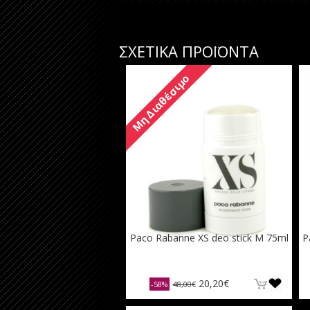
ΣΧΕΤΙΚΑ ΠΡΟΪΟΝΤΑ
Μη Διαθέσιμο
Paco Rabanne XS deo stick M 75ml
P
20,20€
-58%
48,00€