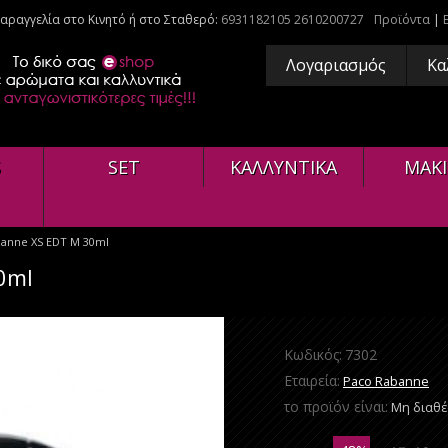
αραγγελία στο Κινητό ή στο Σταθερό:
6931182105
2610200727
Προϊόντα
|
Λογαριασμός
Κα
S
SET
ΚΑΛΛΥΝΤΙΚΑ
ΜΑΚΙ
anne XS EDT M 30ml
0ml
Κωδικός:
7302
Εταιρεία:
Paco Rabanne
το προϊόν είναι:
Μη διαθ