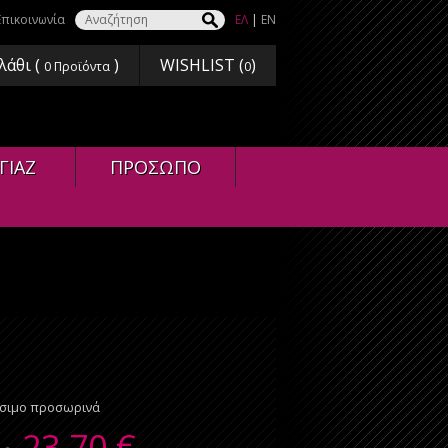
Επικοινωνία
ΕΛ
|
EN
λάθι (
)
WISHLIST (
)
0
Προϊόντα
0
ΓΙΑΖ
ΠΡΟΣΩΠΟ
έσιμο προσωρινά
23,70
€