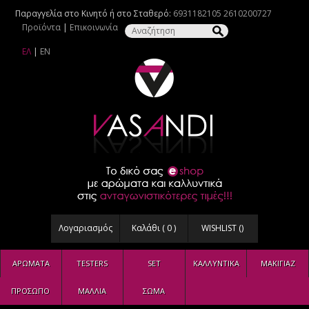
Παραγγελία στο Κινητό ή στο Σταθερό:
6931182105
2610200727
Προϊόντα
|
Επικοινωνία
ΕΛ
|
EN
Λογαριασμός
Καλάθι (
0
)
WISHLIST (
)
ΑΡΩΜΑΤΑ
TESTERS
SET
ΚΑΛΛΥΝΤΙΚΑ
ΜΑΚΙΓΙΑΖ
ΠΡΟΣΩΠΟ
ΜΑΛΛΙΑ
ΣΩΜΑ