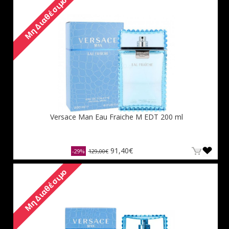
Μη Διαθέσιμο
Versace Man Eau Fraiche M EDT 200 ml
91,40€
-29%
129,00€
Μη Διαθέσιμο