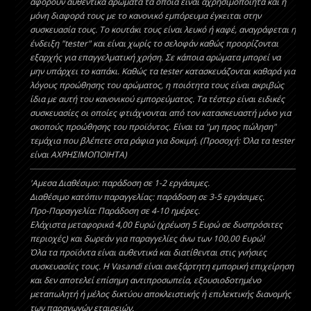
αφορούν αυθεντικά αρώματα τα οποία είναι αχρησιμοποίητα και η
μόνη διαφορά τους με το κανονικό εμπόρευμα έγκειται στην
συσκευασία τους. Το κουτάκι τους είναι λευκό ή καφέ, αναγράφεται η
ένδειξη "tester" και είναι χωρίς το σελοφάν καθώς προορίζονται
εξαρχής για επαγγελματική χρήση. Σε κάποια αρώματα μπορεί να
μην υπάρχει το καπάκι. Kαθώς τα tester κατασκευάζονται καθαρά για
λόγους προώθησης του αρώματος, η ποιότητα τους είναι ακριβώς
ίδια με αυτή του κανονικού εμπορεύματος. Τα τέστερ είναι ειδικές
συσκευασίες οι οποίες φτιάχνονται από τον κατασκευαστή μόνο για
σκοπούς προώθησης του προϊόντος. Είναι τα "μη προς πώληση"
τεμάχια που βλέπετε στα ράφια για δοκιμή. (Προσοχή: Όλα τα tester
είναι ΑΧΡΗΣΙΜΟΠΟΙΗΤΑ)
'Aμεσα Διαθέσιμο: παράδοση σε 1-2 εργάσιμες.
Διαθέσιμο κατόπιν παραγγελίας: παράδοση σε 3-5 εργάσιμες.
Προ-Παραγγελία: Παράδοση σε 4-10 ημέρες.
Ελάχιστα μεταφορικά 4,00 Ευρώ (χρέωση 5 Ευρώ σε δυσπρόσιτες
περιοχές) και δωρεάν για παραγγελίες άνω των 100,00 Ευρώ!
Όλα τα προϊόντα είναι αυθεντικά και διατίθενται στις γνήσιες
συσκευασίες τους. Η Vasandi είναι ανεξάρτητη εμπορική επιχείρηση
και δεν αποτελεί επίσημη αντιπροσωπεία, εξουσιοδοτημένο
μεταπωλητή ή μέλος δικτύου αποκλειστικής ή επιλεκτικής διανομής
των παραγωγών εταιρειών.